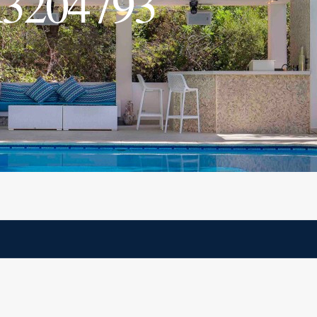
R3204793