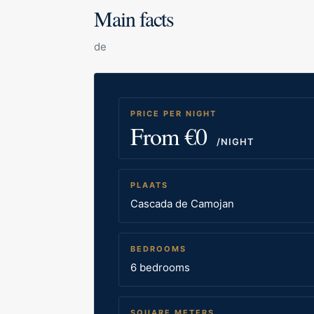
Main facts
de
PRICE PER NIGHT
From €0
/NIGHT
PLAATS
Cascada de Camojan
BEDROOMS
6 bedrooms
SQUARE METERS