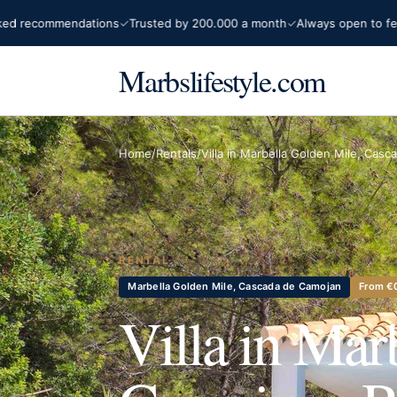
ecommendations
Trusted by 200.000 a month
Always open to feedba
Marbslifestyle.com
Home
/
Rentals
/
Villa in Marbella Golden Mile, Ca
RENTAL
Marbella Golden Mile, Cascada de Camojan
From €
Villa in Mar