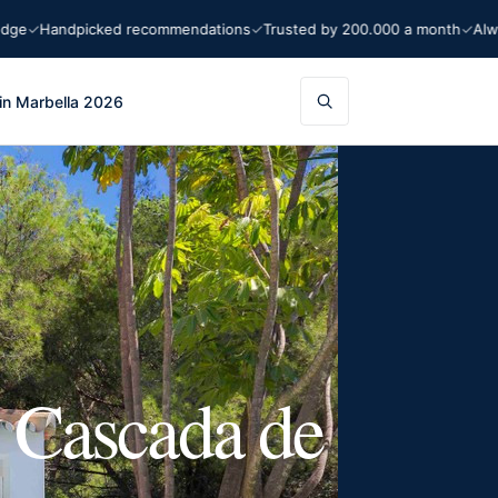
Handpicked recommendations
Trusted by 200.000 a month
Always o
in Marbella 2026
, Cascada de