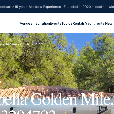
ck
15 years Marbella Experience
Founded in 2020
Local knowledge
Venues
Inspiration
Events
Topics
Rentals
Yacht rental
New 
scada de Camojan – R3204793
0
bella Golden Mile