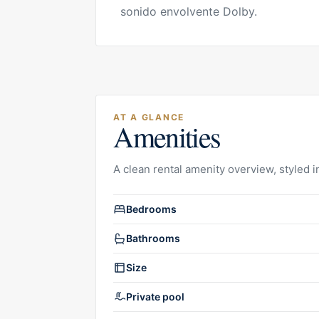
sonido envolvente Dolby.
AT A GLANCE
Amenities
A clean rental amenity overview, styled in
Rental amenities overview
Bedrooms
Bathrooms
Size
Private pool